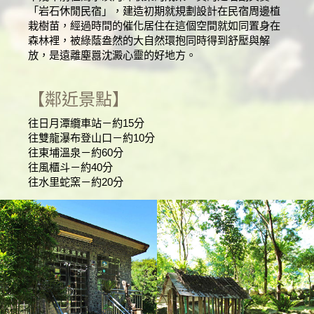
「岩石休閒民宿」，建造初期就規劃設計在民宿周邊植
栽樹苗，經過時間的催化居住在這個空間就如同置身在
森林裡，被綠蔭盎然的大自然環抱同時得到舒壓與解
放，是遠離塵囂沈澱心靈的好地方。
【鄰近景點】
往日月潭纜車站－約15分
往雙龍瀑布登山口－約10分
往東埔溫泉－約60分
往風櫃斗－約40分
往水里蛇窯－約20分