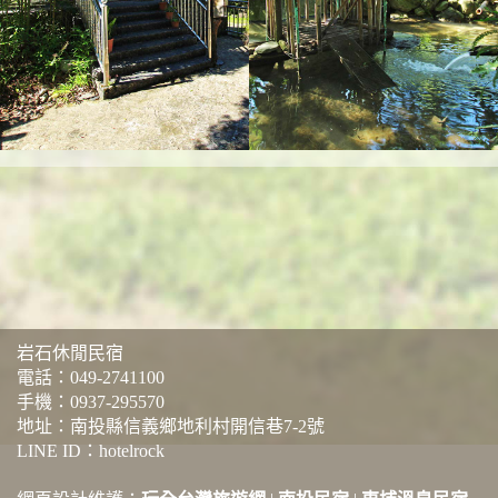
岩石休閒民宿
電話：
049-2741100
手機：
0937-295570
地址：南投縣信義鄉地利村開信巷7-2號
LINE ID：hotelrock