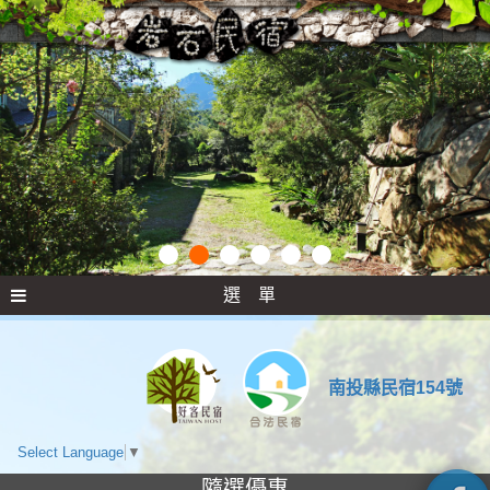
選 單
南投縣民宿154號
Select Language
▼
隨選優惠